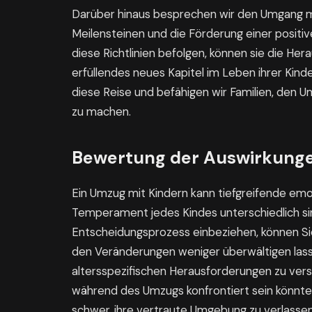
Darüber hinaus besprechen wir den Umgang mi
Meilensteinen und die Förderung einer positi
diese Richtlinien befolgen, können sie die H
erfüllendes neues Kapitel im Leben ihrer Kin
diese Reise und befähigen wir Familien, den U
zu machen.
Bewertung der Auswirkunge
Ein Umzug mit Kindern kann tiefgreifende emo
Temperament jedes Kindes unterschiedlich sin
Entscheidungsprozess einbeziehen, können Sie 
den Veränderungen weniger überwältigen lassen
altersspezifischen Herausforderungen zu ver
während des Umzugs konfrontiert sein könnten
schwer, ihre vertraute Umgebung zu verlasse